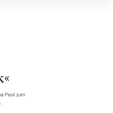
k«
na Peisl zum
.